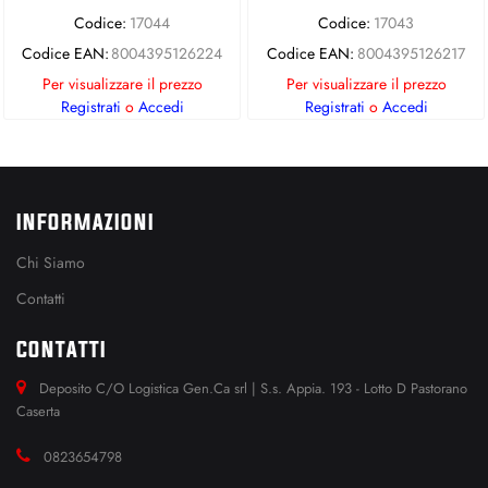
Codice:
17044
Codice:
17043
Codice EAN:
8004395126224
Codice EAN:
8004395126217
Per visualizzare il prezzo
Per visualizzare il prezzo
Registrati
o
Accedi
Registrati
o
Accedi
INFORMAZIONI
Chi Siamo
Contatti
CONTATTI
Deposito C/O Logistica Gen.Ca srl | S.s. Appia. 193 - Lotto D Pastorano
Caserta
0823654798