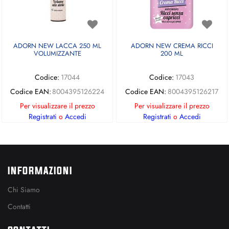
ADORN NEW LACCA 250 ML
ADORN NEW CREMA RICCI
VOLUMIZZANTE
200 ML
Codice:
17044
Codice:
17043
Codice EAN:
8004395126224
Codice EAN:
8004395126217
Per visualizzare il prezzo
Per visualizzare il prezzo
Registrati
o
Accedi
Registrati
o
Accedi
INFORMAZIONI
Chi Siamo
Contatti