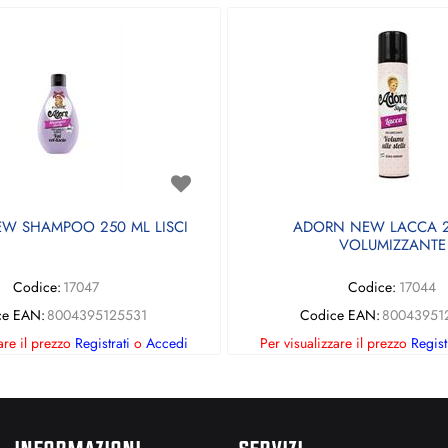
W SHAMPOO 250 ML LISCI
ADORN NEW LACCA 2
VOLUMIZZANTE
Codice:
17047
Codice:
17044
ce EAN:
8004395125531
Codice EAN:
80043951
are il prezzo
Registrati
o
Accedi
Per visualizzare il prezzo
Regist