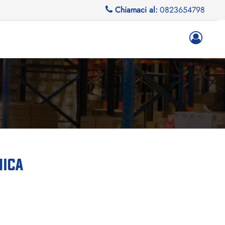
Chiamaci al:
0823654798
MICA