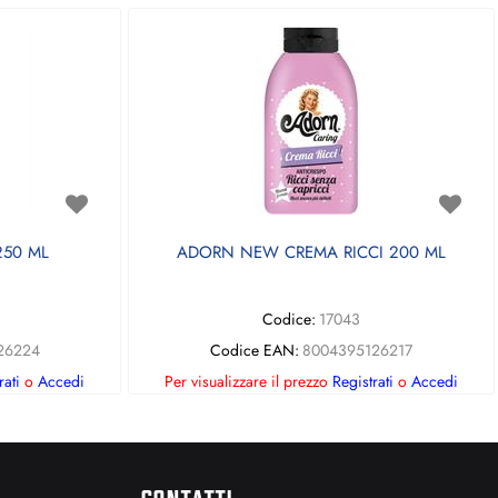
50 ML
ADORN NEW CREMA RICCI 200 ML
Codice:
17043
26224
Codice EAN:
8004395126217
rati
o
Accedi
Per visualizzare il prezzo
Registrati
o
Accedi