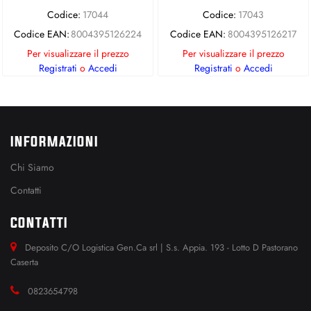
Codice:
17044
Codice:
17043
Codice EAN:
8004395126224
Codice EAN:
8004395126217
Per visualizzare il prezzo
Per visualizzare il prezzo
Registrati
o
Accedi
Registrati
o
Accedi
INFORMAZIONI
Chi Siamo
Contatti
CONTATTI
Deposito C/O Logistica Gen.Ca srl | S.s. Appia. 193 - Lotto D Pastorano
Caserta
0823654798