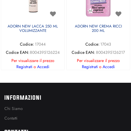
ADORN NEW LACCA 250 ML
ADORN NEW CREMA RICCI
VOLUMIZZANTE
200 ML
Codice:
17044
Codice:
17043
Codice EAN:
8004395126224
Codice EAN:
8004395126217
Per visualizzare il prezzo
Per visualizzare il prezzo
Registrati
o
Accedi
Registrati
o
Accedi
INFORMAZIONI
Chi Siamo
Contatti