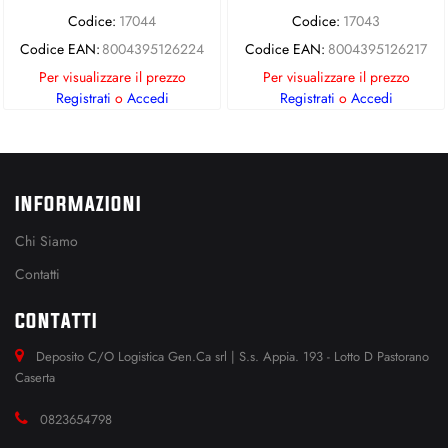
Codice:
17044
Codice:
17043
Codice EAN:
8004395126224
Codice EAN:
8004395126217
Per visualizzare il prezzo
Per visualizzare il prezzo
Registrati
o
Accedi
Registrati
o
Accedi
INFORMAZIONI
Chi Siamo
Contatti
CONTATTI
Deposito C/O Logistica Gen.Ca srl | S.s. Appia. 193 - Lotto D Pastorano
Caserta
0823654798