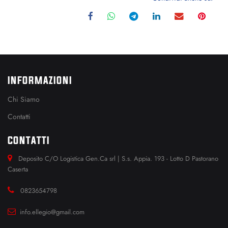
INFORMAZIONI
Chi Siamo
Contatti
CONTATTI
Deposito C/O Logistica Gen.Ca srl | S.s. Appia. 193 - Lotto D Pastorano
Caserta
0823654798
info.ellegio@gmail.com