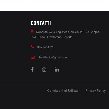
CONTATTI
Deposito C/O Logistica Gen.Ca srl | S.s. Appia.
193 - Lotto D Pastorano Caserta
0823654798
info.ellegio@gmail.com
Condizioni di Utilizzo
Privacy Policy