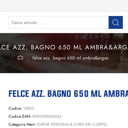
LCE AZZ. BAGNO 650 ML AMBRA&AR
felce azz. bagno 650 ml ambra&argan
FELCE AZZ. BAGNO 650 ML AMB
Codice:
10883
Codice EAN:
8001280068034
Categoria Merc:
IGIENE PERSONA & CURA DEL CORPO