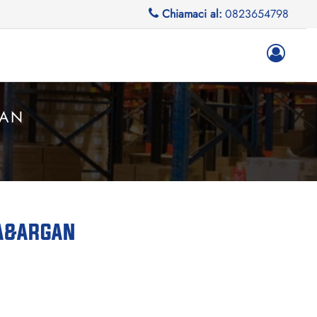
Chiamaci al:
0823654798
GAN
RA&ARGAN