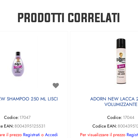
PRODOTTI CORRELATI
W SHAMPOO 250 ML LISCI
ADORN NEW LACCA 2
VOLUMIZZANTE
Codice:
17047
Codice:
17044
ce EAN:
8004395125531
Codice EAN:
80043951
are il prezzo
Registrati
o
Accedi
Per visualizzare il prezzo
Regist