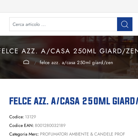
FELCE AZZ. A/CASA 250ML GIARD/ZE
felce azz. a/casa 250ml giard/zen
FELCE AZZ. A/CASA 250ML GIARD
Codice:
13129
Codice EAN:
8001280032189
Categoria Merc:
PROFUMATORI AMBIENTE & CANDELE PROF