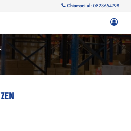
Chiamaci al:
0823654798
N
/ZEN