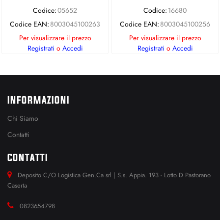
Codice:
05652
Codice:
16680
Codice EAN:
8003045100263
Codice EAN:
8003045100256
Per visualizzare il prezzo
Per visualizzare il prezzo
Registrati
o
Accedi
Registrati
o
Accedi
INFORMAZIONI
Chi Siamo
Contatti
CONTATTI
Deposito C/O Logistica Gen.Ca srl | S.s. Appia. 193 - Lotto D Pastorano
Caserta
0823654798