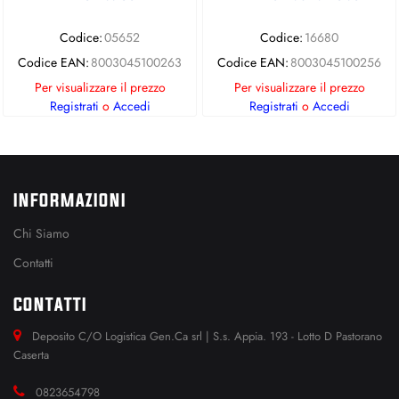
Codice:
05652
Codice:
16680
Codice EAN:
8003045100263
Codice EAN:
8003045100256
Per visualizzare il prezzo
Per visualizzare il prezzo
Registrati
o
Accedi
Registrati
o
Accedi
INFORMAZIONI
Chi Siamo
Contatti
CONTATTI
Deposito C/O Logistica Gen.Ca srl | S.s. Appia. 193 - Lotto D Pastorano
Caserta
0823654798