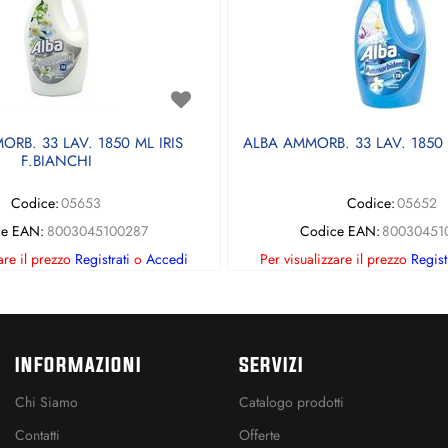
RB. 33 LAV. 1850 ML IRIS
ALBA AMMORB. 33 LAV. 1850
F.BIANCHI
Codice:
05653
Codice:
05652
ce EAN:
8003045100287
Codice EAN:
80030451
are il prezzo
Registrati
o
Accedi
Per visualizzare il prezzo
Regist
INFORMAZIONI
SERVIZI
Chi Siamo
Catalogo prodotti
Contatti
Offerte