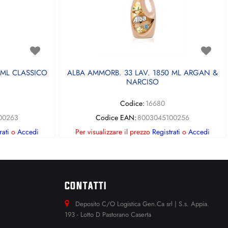
 ML CLASSICO
ALBA AMMORB. 33 LAV. 1850 ML ARGAN &
NARCISO
Codice:
16680
00263
Codice EAN:
8003045100256
rati
o
Accedi
Per visualizzare il prezzo
Registrati
o
Accedi
CONTATTI
Deposito C/O Logistica Gen.Ca srl | S.s. Appia.
193 - Lotto D Pastorano Caserta