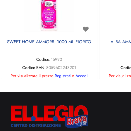
SWEET HOME AMMORB. 1000 ML FIORITO
ALBA AMMO
Codice:
16990
Codice EAN:
8059602243201
Codi
Per visualizzare il prezzo
Registrati
o
Accedi
Per visualizz