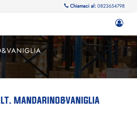
Chiamaci al:
0823654798
O&VANIGLIA
LT. MANDARINO&VANIGLIA