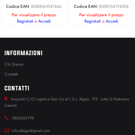
Codice EAN:
8000061047466
Codice EAN:
8008154174006
Per visualizzare il prezzo
Per visualizzare il prezzo
Registrati
o
Accedi
Registrati
o
Accedi
INFORMAZIONI
Chi Siamo
Contatti
CONTATTI
Deposito C/O Logistica Gen.Ca srl | S.s. Appia. 193 - Lotto D Pastorano
Caserta
0823654798
info.ellegio@gmail.com