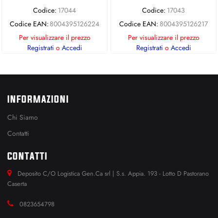
Codice:
17044
Codice:
17043
Codice EAN:
8004395126224
Codice EAN:
8004395126217
Per visualizzare il prezzo
Per visualizzare il prezzo
Registrati
o
Accedi
Registrati
o
Accedi
INFORMAZIONI
Chi Siamo
Contatti
CONTATTI
Deposito C/O Logistica Gen.Ca srl | S.s. Appia. 193 - Lotto D Pastorano
Caserta
0823654798