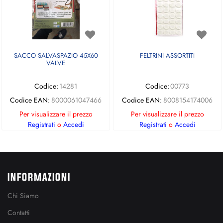
SACCO SALVASPAZIO 45X60
FELTRINI ASSORTITI
VALVE
Codice:
14281
Codice:
00773
Codice EAN:
8000061047466
Codice EAN:
8008154174006
Per visualizzare il prezzo
Per visualizzare il prezzo
Registrati
o
Accedi
Registrati
o
Accedi
INFORMAZIONI
Chi Siamo
Contatti