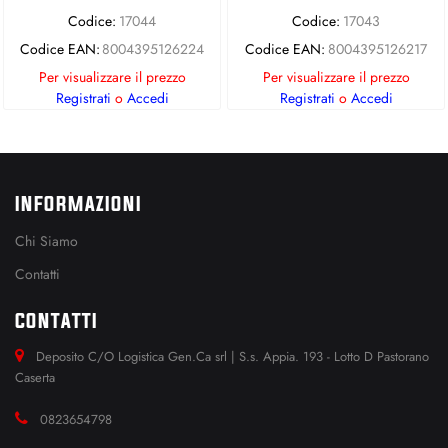
Codice:
17044
Codice:
17043
Codice EAN:
8004395126224
Codice EAN:
8004395126217
Per visualizzare il prezzo
Per visualizzare il prezzo
Registrati
o
Accedi
Registrati
o
Accedi
INFORMAZIONI
Chi Siamo
Contatti
CONTATTI
Deposito C/O Logistica Gen.Ca srl | S.s. Appia. 193 - Lotto D Pastorano
Caserta
0823654798