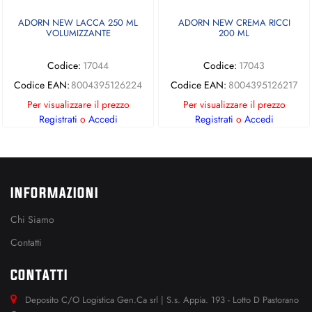
ADORN NEW LACCA 250 ML
ADORN NEW CREMA RICCI
VOLUMIZZANTE
200 ML
Codice:
17044
Codice:
17043
Codice EAN:
8004395126224
Codice EAN:
8004395126217
Per visualizzare il prezzo
Per visualizzare il prezzo
Registrati
o
Accedi
Registrati
o
Accedi
INFORMAZIONI
Chi Siamo
Contatti
CONTATTI
Deposito C/O Logistica Gen.Ca srl | S.s. Appia. 193 - Lotto D Pastorano