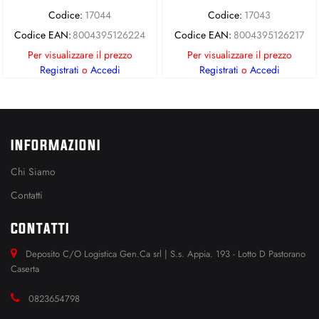
Codice:
17044
Codice:
17043
Codice EAN:
8004395126224
Codice EAN:
8004395126217
Per visualizzare il prezzo
Per visualizzare il prezzo
Registrati
o
Accedi
Registrati
o
Accedi
INFORMAZIONI
Chi Siamo
Contatti
CONTATTI
Deposito C/O Logistica Gen.Ca srl | S.s. Appia. 193 - Lotto D Pastorano
Caserta
0823654798