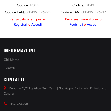
Codice:
17044
Codice:
17043
Codice EAN:
8004395126224
Codice EAN:
8004395126217
Per visualizzare il prezzo
Per visualizzare il prezzo
Registrati
o
Accedi
Registrati
o
Accedi
INFORMAZIONI
Chi Siamo
Contatti
CONTATTI
Deposito C/O Logistica Gen.Ca srl | S.s. Appia. 193 - Lotto D Pastorano
Caserta
0823654798