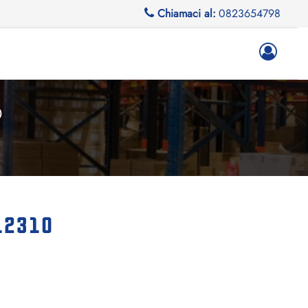
Chiamaci al:
0823654798
0
 12310