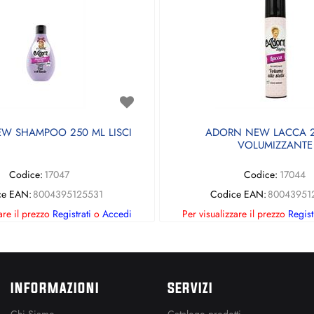
W SHAMPOO 250 ML LISCI
ADORN NEW LACCA 2
VOLUMIZZANTE
Codice:
17047
Codice:
17044
ce EAN:
8004395125531
Codice EAN:
80043951
are il prezzo
Registrati
o
Accedi
Per visualizzare il prezzo
Regist
INFORMAZIONI
SERVIZI