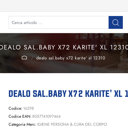
DEALO SAL.BABY X72 KARITE' XL 1231
dealo sal.baby x72 karite' xl 12310
DEALO SAL.BABY X72 KARITE' XL
Codice:
16298
Codice EAN:
8057741097464
Categoria Merc:
IGIENE PERSONA & CURA DEL CORPO