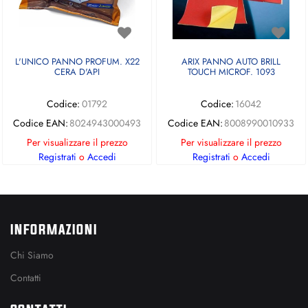
L'UNICO PANNO PROFUM. X22
ARIX PANNO AUTO BRILL
CERA D'API
TOUCH MICROF. 1093
Codice:
01792
Codice:
16042
Codice EAN:
8024943000493
Codice EAN:
8008990010933
Per visualizzare il prezzo
Per visualizzare il prezzo
Registrati
o
Accedi
Registrati
o
Accedi
INFORMAZIONI
Chi Siamo
Contatti