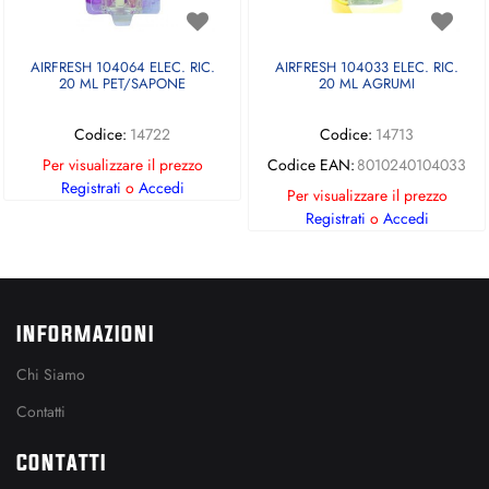
AIRFRESH 104064 ELEC. RIC.
AIRFRESH 104033 ELEC. RIC.
20 ML PET/SAPONE
20 ML AGRUMI
Codice:
14722
Codice:
14713
Per visualizzare il prezzo
Codice EAN:
8010240104033
Registrati
o
Accedi
Per visualizzare il prezzo
Registrati
o
Accedi
INFORMAZIONI
Chi Siamo
Contatti
CONTATTI