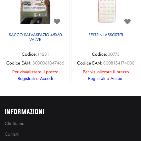
SACCO SALVASPAZIO 45X60
FELTRINI ASSORTITI
VALVE
Codice:
14281
Codice:
00773
Codice EAN:
8000061047466
Codice EAN:
8008154174006
Per visualizzare il prezzo
Per visualizzare il prezzo
Registrati
o
Accedi
Registrati
o
Accedi
INFORMAZIONI
Chi Siamo
Contatti