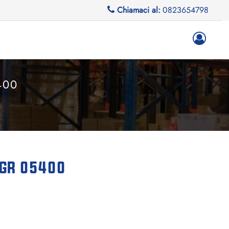
Chiamaci al:
0823654798
400
 GR 05400