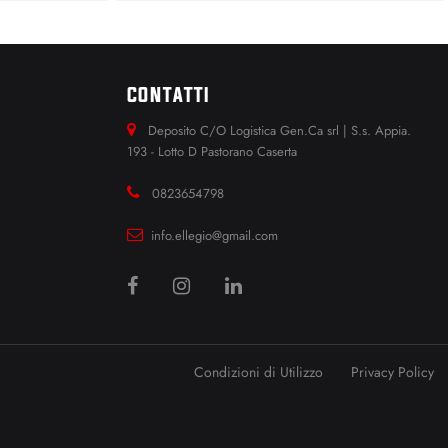
CONTATTI
Deposito C/O Logistica Gen.Ca srl | S.s. Appia.
193 - Lotto D Pastorano Caserta
0823654798
info.ellegio@gmail.com
Condizioni di Utilizzo
Privacy Policy