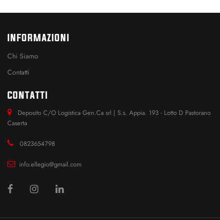
INFORMAZIONI
Chi Siamo
Contatti
CONTATTI
Deposito C/O Logistica Gen.Ca srl | S.s. Appia. 193 - Lotto D Pastorano
Caserta
0823654798
info.ellegio@gmail.com