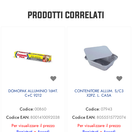
PRODOTTI CORRELATI
DOMOPAK ALLUMINIO 16MT.
CONTENITORE ALLUM. S/C3
C+C 9212
X2PZ. L. CASA
Codice:
00860
Codice:
07943
Codice EAN:
8001410092038
Codice EAN:
8055515772074
Per visualizzare il prezzo
Per visualizzare il prezzo
Registrati
o
Accedi
Registrati
o
Accedi