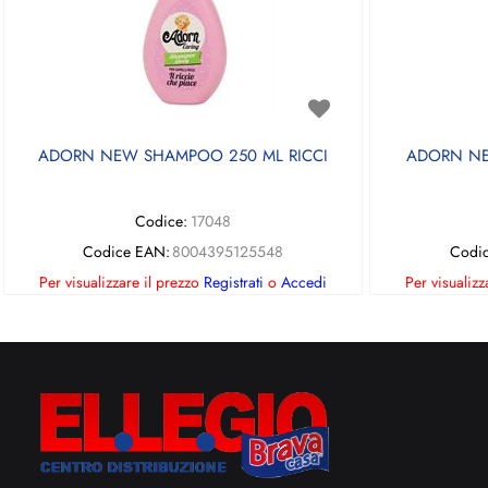
ADORN NEW SHAMPOO 250 ML RICCI
ADORN NE
Codice:
17048
Codice EAN:
8004395125548
Codi
Per visualizzare il prezzo
Registrati
o
Accedi
Per visualizz