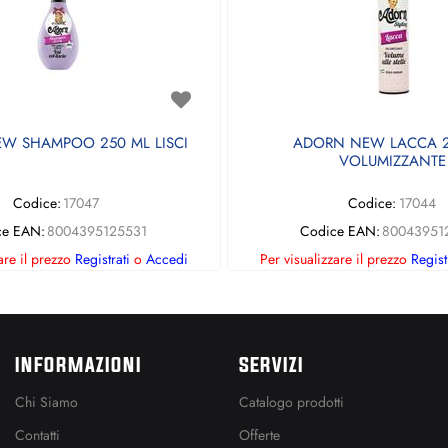
W SHAMPOO 250 ML LISCI
ADORN NEW LACCA 2
VOLUMIZZANTE
Codice:
17047
Codice:
17044
ce EAN:
8004395125531
Codice EAN:
80043951
are il prezzo
Registrati
o
Accedi
Per visualizzare il prezzo
Regist
INFORMAZIONI
SERVIZI
Chi Siamo
Catalogo prodotti
Contatti
Offerte