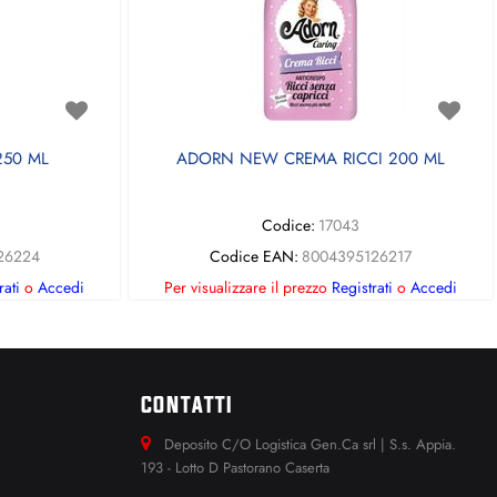
50 ML
ADORN NEW CREMA RICCI 200 ML
Codice:
17043
26224
Codice EAN:
8004395126217
rati
o
Accedi
Per visualizzare il prezzo
Registrati
o
Accedi
CONTATTI
Deposito C/O Logistica Gen.Ca srl | S.s. Appia.
193 - Lotto D Pastorano Caserta