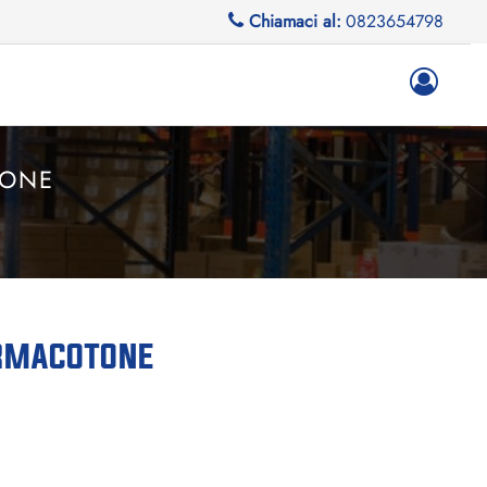
Chiamaci al:
0823654798
TONE
ERMACOTONE