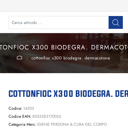
TONFIOC X300 BIODEGRA. DERMACO
cottonfioc x300 biodegra. dermacotone
COTTONFIOC X300 BIODEGRA. D
Codice:
14203
Codice EAN:
8052283170026
Categoria Merc:
IGIENE PERSONA & CURA DEL CORPO