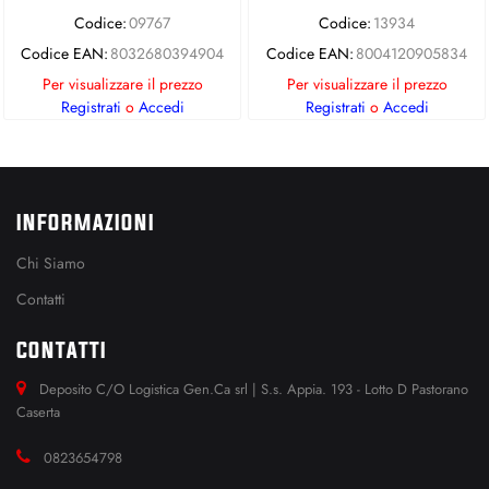
Codice:
09767
Codice:
13934
Codice EAN:
8032680394904
Codice EAN:
8004120905834
Per visualizzare il prezzo
Per visualizzare il prezzo
Registrati
o
Accedi
Registrati
o
Accedi
INFORMAZIONI
Chi Siamo
Contatti
CONTATTI
Deposito C/O Logistica Gen.Ca srl | S.s. Appia. 193 - Lotto D Pastorano
Caserta
0823654798