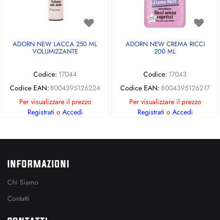
ADORN NEW LACCA 250 ML
ADORN NEW CREMA RICCI
VOLUMIZZANTE
200 ML
Codice:
17044
Codice:
17043
Codice EAN:
8004395126224
Codice EAN:
8004395126217
Per visualizzare il prezzo
Per visualizzare il prezzo
Registrati
o
Accedi
Registrati
o
Accedi
INFORMAZIONI
Chi Siamo
Contatti