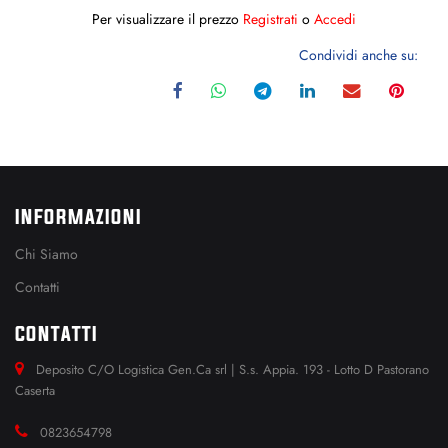
Per visualizzare il prezzo
Registrati
o
Accedi
Condividi anche su:
INFORMAZIONI
Chi Siamo
Contatti
CONTATTI
Deposito C/O Logistica Gen.Ca srl | S.s. Appia. 193 - Lotto D Pastorano
Caserta
0823654798