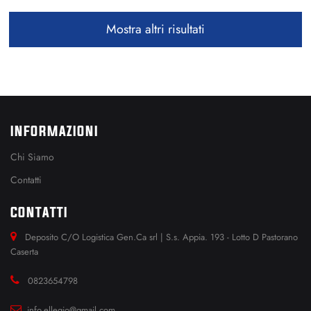
Mostra altri risultati
INFORMAZIONI
Chi Siamo
Contatti
CONTATTI
Deposito C/O Logistica Gen.Ca srl | S.s. Appia. 193 - Lotto D Pastorano
Caserta
0823654798
info.ellegio@gmail.com