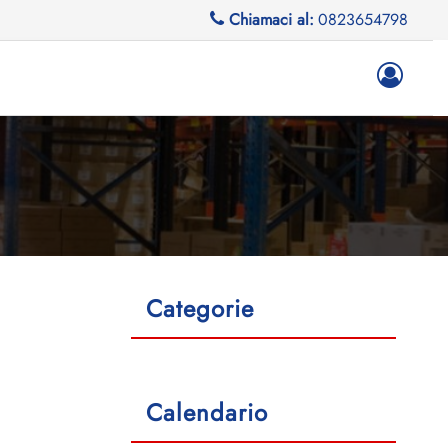
Chiamaci al:
0823654798
Categorie
Calendario