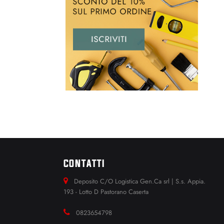
CONTATTI
Deposito C/O Logistica Gen.Ca srl | S.s. Appia.
193 - Lotto D Pastorano Caserta
0823654798