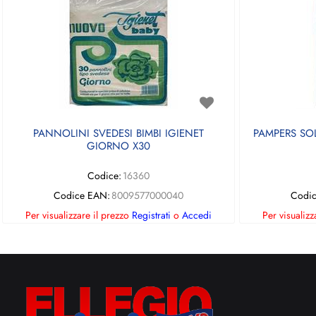
PANNOLINI SVEDESI BIMBI IGIENET
PAMPERS SOL
GIORNO X30
Codice:
16360
Codice EAN:
8009577000040
Codic
Per visualizzare il prezzo
Registrati
o
Accedi
Per visualizz