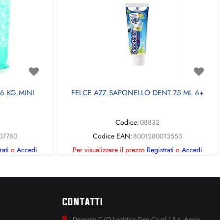
6 KG.MINI
FELCE AZZ.SAPONELLO DENT.75 ML 6+
Codice:
08832
07780
Codice EAN:
8001280013553
rati
o
Accedi
Per visualizzare il prezzo
Registrati
o
Accedi
CONTATTI
Deposito C/O Logistica Gen.Ca srl | S.s. Appia.