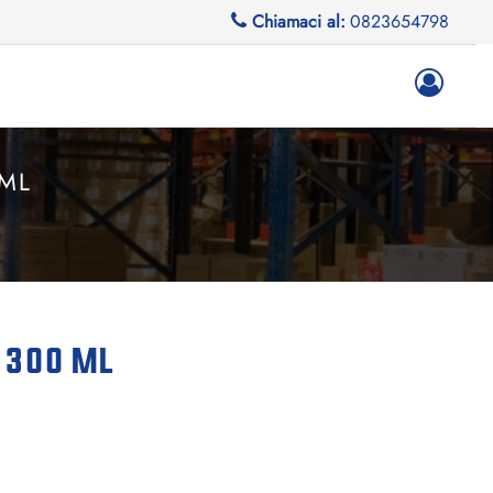
Chiamaci al:
0823654798
ML
 300 ML