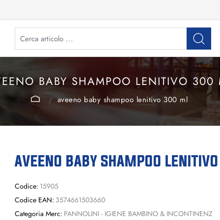
VEENO BABY SHAMPOO LENITIVO 300 
aveeno baby shampoo lenitivo 300 ml
AVEENO BABY SHAMPOO LENITIVO
Codice:
15905
Codice EAN:
3574661503660
Categoria Merc:
PANNOLINI - IGIENE BAMBINO & INCONTINENZ