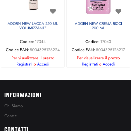
ADORN NEW LACCA 250 ML
ADORN NEW CREMA RICCI
VOLUMIZZANTE
200 ML
Codice:
17044
Codice:
17043
Codice EAN:
8004395126224
Codice EAN:
8004395126217
Per visualizzare il prezzo
Per visualizzare il prezzo
Registrati
o
Accedi
Registrati
o
Accedi
INFORMAZIONI
Chi Siamo
Contatti
CONTATTI