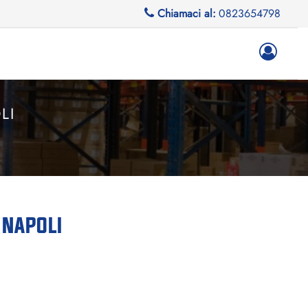
Chiamaci al:
0823654798
LI
 NAPOLI