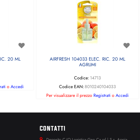
IC. 20 ML
AIRFRESH 104033 ELEC. RIC. 20 ML
AGRUMI
Codice:
14713
rati
o
Accedi
Codice EAN:
8010240104033
Per visualizzare il prezzo
Registrati
o
Accedi
CONTATTI
Deposito C/O Logistica Gen.Ca srl | S.s. Appia.