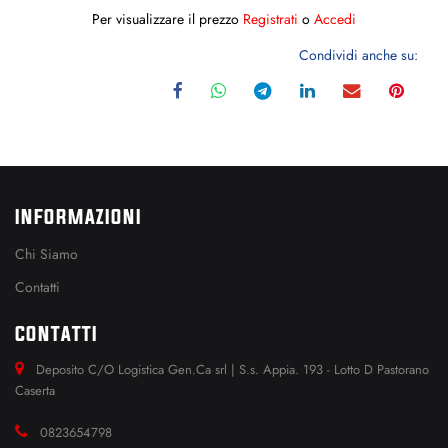
Per visualizzare il prezzo
Registrati
o
Accedi
Condividi anche su:
INFORMAZIONI
Chi Siamo
Contatti
CONTATTI
Deposito C/O Logistica Gen.Ca srl | S.s. Appia. 193 - Lotto D Pastorano
Caserta
0823654798