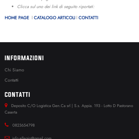
Clicca sul uno dei link di seguito riportati:
HOME PAGE
l
CATALOGO ARTICOLI
l
CONTATTI
INFORMAZIONI
Chi Siamo
Contatti
CONTATTI
Deposito C/O Logistica Gen.Ca srl | S.s. Appia. 193 - Lotto D Pastorano
Caserta
0823654798
info.ellegio@gmail.com